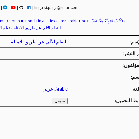
|
|
|
|
|
linguist.page@gmail.com
»
Free Arabic Books (كُتُبٌ عَرَبِيَّةٌ مَجَّانِيَّةٌ)
»
Computational Linguistics
»
ome
التعلم الآلي عن طريق الامثلة
»
تعلم ال
إسم:
التعلم الآلي عن طريق الامثلة
ر النشر:
مؤلفون:
م:
لغة:
Arabic
,
عربي
بط التحميل:
تحميل