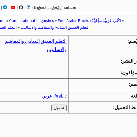
|
|
|
|
|
linguist.page@gmail.com
»
Free Arabic Books (كُتُبٌ عَرَبِيَّةٌ مَجَّانِيَّةٌ)
»
Computational Linguistics
»
ome
التعلم العميق المبادئ والمفاهيم والاساليب
»
التعلم العم
إسم:
التعلم العميق المبادئ والمفاهيم
والاساليب
ر النشر:
مؤلفون:
م:
لغة:
Arabic
,
عربي
بط التحميل:
تحميل