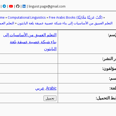
|
|
|
|
|
linguist.page@gmail.com
»
Free Arabic Books (كُتُبٌ عَرَبِيَّةٌ مَجَّانِيَّةٌ)
»
Computational Linguistics
»
ome
التعلم العميق من الأساسيات إلى بناء شبكة عصبية عميقة بلغة البايثون
»
التعلم العم
إسم:
التعلم العميق من الأساسيات إلى
بناء شبكة عصبية عميقة بلغة
البايثون
ر النشر:
مؤلفون:
م:
لغة:
Arabic
,
عربي
بط التحميل:
تحميل