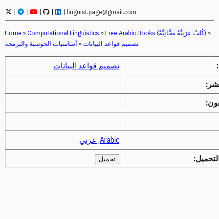
|
|
|
|
|
linguist.page@gmail.com
»
Free Arabic Books (كُتُبٌ عَرَبِيَّةٌ مَجَّانِيَّةٌ)
»
Computational Linguistics
»
Home
تصميم قواعد البيانات
»
أساسيات الحوسبة والبرمجة
تصميم قواعد البيانات
نشر:
ون:
Arabic
,
عربي
لتحميل:
تحميل