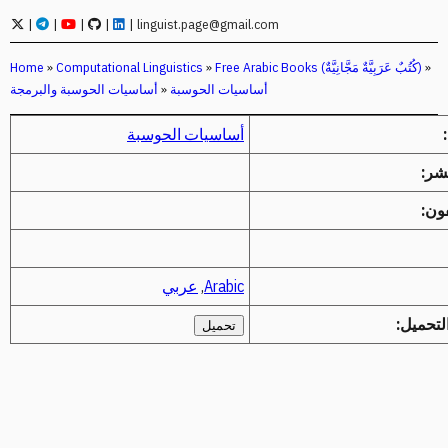
|
|
|
|
|
linguist.page@gmail.com
»
Free Arabic Books (كُتُبٌ عَرَبِيَّةٌ مَجَّانِيَّةٌ)
»
Computational Linguistics
»
Home
أساسيات الحوسبة
»
أساسيات الحوسبة والبرمجة
أساسيات الحوسبة
نشر:
ون:
Arabic
,
عربي
لتحميل:
تحميل